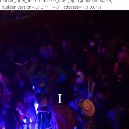
marker_label_all=”on” marker_label_bg=”rgba(80,80,80,0.9)”
_builder_version=”3.13.1″ _i=”0″ _address=”1.1.0.0″ /]