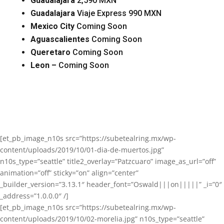
Guadalajara
2,590 MXN
Guadalajara
Viaje Express 990 MXN
Mexico
City
Coming Soon
Aguascalientes
Coming Soon
Queretaro
Coming Soon
Leon –
Coming Soon
[et_pb_image_n10s src=”https://subetealring.mx/wp-
content/uploads/2019/10/01-dia-de-muertos.jpg”
n10s_type=”seattle” title2_overlay=”Patzcuaro” image_as_url=”off”
animation=”off” sticky=”on” align=”center”
_builder_version=”3.13.1″ header_font=”Oswald|||on|||||” _i=”0″
_address=”1.0.0.0″ /]
[et_pb_image_n10s src=”https://subetealring.mx/wp-
content/uploads/2019/10/02-morelia.jpg” n10s_type=”seattle”