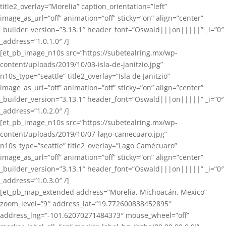
title2_overlay=”Morelia” caption_orientation=”left”
image_as_url=”off” animation=”off” sticky=”on” align=”center”
_builder_version=”3.13.1″ header_font=”Oswald|||on|||||” _i=”0″
_address=”1.0.1.0″ /]
[et_pb_image_n10s src=”https://subetealring.mx/wp-
content/uploads/2019/10/03-isla-de-janitzio.jpg”
n10s_type=”seattle” title2_overlay=”Isla de Janitzio”
image_as_url=”off” animation=”off” sticky=”on” align=”center”
_builder_version=”3.13.1″ header_font=”Oswald|||on|||||” _i=”0″
_address=”1.0.2.0″ /]
[et_pb_image_n10s src=”https://subetealring.mx/wp-
content/uploads/2019/10/07-lago-camecuaro.jpg”
n10s_type=”seattle” title2_overlay=”Lago Camécuaro”
image_as_url=”off” animation=”off” sticky=”on” align=”center”
_builder_version=”3.13.1″ header_font=”Oswald|||on|||||” _i=”0″
_address=”1.0.3.0″ /]
[et_pb_map_extended address=”Morelia, Michoacán, Mexico”
zoom_level=”9″ address_lat=”19.772600838452895″
address_lng=”-101.62070271484373″ mouse_wheel=”off”